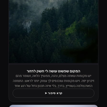
המקום שפשוט עושה לי חשק לחזור
יש מקומות שאתה מצלם, נהנה, ממשיך הלאה, ושומר מהם
זיכרון יפה. ויש מקומות שנכנסים לך עמוק יותר לראש. התמונה
הזאת צולמה בשווייץ, בדרך, בלי איזה תכנון גדול של רגע אחד
מסוים, אבל מהרגע שראיתי את הנוף הזה פשוט לא הפסקתי
קרא סיפור ➤
לצלם. העננים ישבו נמוך בין העצים, הערפל טייל בתוך היער,
והכול הרגיש כאילו הטבע החליט פתאום לתת הופעה פרטית למי
שעומד מולו עם מצלמה ביד ויודע לעצור.מה שתפס אותי שם