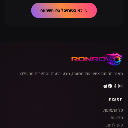
להישאר איתך. זה בדיוק אחד מהם.היום התמונה הזאת מסמלת
לי בעיקר שקט. שקט אמיתי. לא רק בגלל מה שרואים בה, אלא
לא בטוחים? גלו השראה
בגלל מה שהרגשתי שם. זה היה רגע של עצירה אמיתית בתוך
יום רגיל, רגע שבו שום דבר לא היה מתוכנן אבל הכול התחבר
בדיוק כמו שצריך. בשבילי זאת תזכורת לזה שגם באמצע הדרך,
גם בלי הכנה, גם במקום שאנשים אחרים היו חולפים לידו בלי
להסתכל, אפשר למצוא יופי עצום. לפעמים כל מה שצריך זה
לעצור, לנשום, ולהבין שהרגע הזה לא יחזור שוב באותה צורה.
מאגר תמונות אישי של מסעות, טבע, רגעים וסיפורים מהעולם.
תמונות
כל התמונות
חדשות
פופולריות