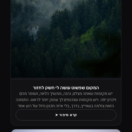
המקום שפשוט עושה לי חשק לחזור
יש מקומות שאתה מצלם, נהנה, ממשיך הלאה, ושומר מהם
זיכרון יפה. ויש מקומות שנכנסים לך עמוק יותר לראש. התמונה
הזאת צולמה בשווייץ, בדרך, בלי איזה תכנון גדול של רגע אחד
מסוים, אבל מהרגע שראיתי את הנוף הזה פשוט לא הפסקתי
קרא סיפור ➤
לצלם. העננים ישבו נמוך בין העצים, הערפל טייל בתוך היער,
והכול הרגיש כאילו הטבע החליט פתאום לתת הופעה פרטית למי
שעומד מולו עם מצלמה ביד ויודע לעצור.מה שתפס אותי שם