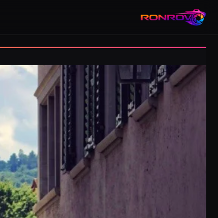
RONROV — גלריית צילום טבע, אורבניקה ותעופה