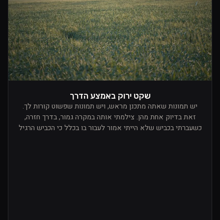
שקט ירוק באמצע הדרך
יש תמונות שאתה מתכנן מראש, ויש תמונות שפשוט קורות לך.
זאת בדיוק אחת מהן. צילמתי אותה במקרה גמור, בדרך חזרה,
כשעברתי בכביש שלא הייתי אמור לעבור בו בכלל כי הכביש הרגיל
היה סגור. מי שלא מזהה, מדובר בנוף יפהפה של ארץ ישראל,
באזור צפון הנגב והנגב המערבי, לכיוון הים. פתאום מצאתי את
עצמי נוסע בין שדות שהיו פשוט ירוקים בלי סוף. ירוק על גבי ירוק,
שכבות של שקט, מרחב פתוח, ואור שכבר התחיל לרכך את הכול
לקראת ערב. באותו רגע ידעתי שאני חייב לעצור.זה לא היה
פשוט. היו מאחוריי הרבה רכבים בגלל השינוי בכביש, ולא באמת
הייתה לי נקודת עצירה נוחה. המשכתי עוד קצת, ועוד קצת, עד
שמצאתי כמו פנייה קטנה לתוך השטח. הייתי עם רכב של העבודה,