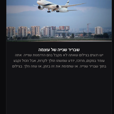
שבריר שנייה של עוצמה
יש רגעים בצילום שאתה לא מקבל בהם הזדמנות שנייה. אתה
עומד במקום, מרוכז, יודע שמשהו הולך לקרות, אבל הכול נקבע
בתוך שבריר שנייה. או שתפסת את זה בזמן, או שזה הלך. בצילום
של מטוסים זה מורגש אפילו יותר, כי הכול קורה מהר, חד, ובכוח
שקשה להסביר עד שאתה לא עומד שם באמת ורואה את זה מול
העיניים.מה שתפס אותי בתמונה הזאת הוא לא רק המטוס עצמו,
אלא התחושה שהוא יוצר כשאתה נמצא מתחתיו ורואה אותו עובר
מולך. זה רגע שמזכיר לך כמה אתה קטן מול דבר כזה. מדובר
במכונה ששוקלת טונות, ובכל זאת היא מתרוממת, חותכת את
האוויר, ונראית לרגע כאילו היא עושה את הבלתי אפשרי בצורה
טבעית לגמרי. יש בזה משהו שקשה להישאר אדיש אליו. זה לא