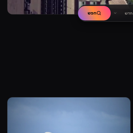
חפש
 חדש