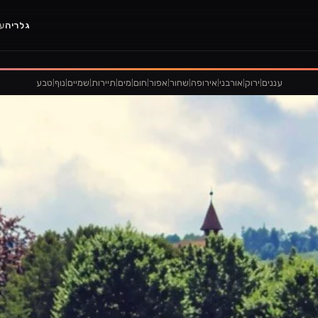
גלריה
ענ
|
|
|
|
|
|
|
|
|
|
|
עננים
ירוק
אורבני
אירופה
שחור
אפור
חום
מים
תיירות
שמיים
נוף
טבע