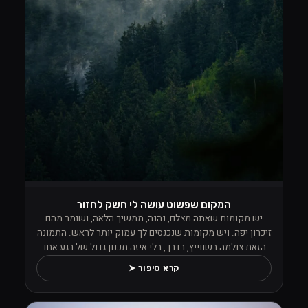
המקום שפשוט עושה לי חשק לחזור
יש מקומות שאתה מצלם, נהנה, ממשיך הלאה, ושומר מהם
זיכרון יפה. ויש מקומות שנכנסים לך עמוק יותר לראש. התמונה
הזאת צולמה בשווייץ, בדרך, בלי איזה תכנון גדול של רגע אחד
מסוים, אבל מהרגע שראיתי את הנוף הזה פשוט לא הפסקתי
קרא סיפור ➤
לצלם. העננים ישבו נמוך בין העצים, הערפל טייל בתוך היער,
והכול הרגיש כאילו הטבע החליט פתאום לתת הופעה פרטית למי
שעומד מולו עם מצלמה ביד ויודע לעצור.מה שתפס אותי שם