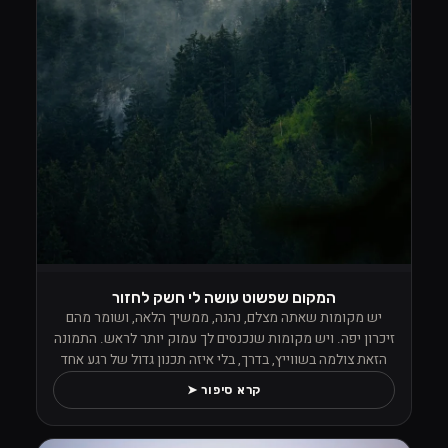
המקום שפשוט עושה לי חשק לחזור
יש מקומות שאתה מצלם, נהנה, ממשיך הלאה, ושומר מהם
זיכרון יפה. ויש מקומות שנכנסים לך עמוק יותר לראש. התמונה
הזאת צולמה בשווייץ, בדרך, בלי איזה תכנון גדול של רגע אחד
מסוים, אבל מהרגע שראיתי את הנוף הזה פשוט לא הפסקתי
קרא סיפור ➤
לצלם. העננים ישבו נמוך בין העצים, הערפל טייל בתוך היער,
והכול הרגיש כאילו הטבע החליט פתאום לתת הופעה פרטית למי
שעומד מולו עם מצלמה ביד ויודע לעצור.מה שתפס אותי שם