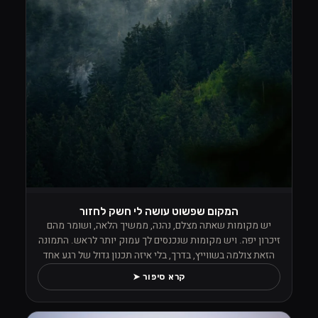
המקום שפשוט עושה לי חשק לחזור
יש מקומות שאתה מצלם, נהנה, ממשיך הלאה, ושומר מהם
זיכרון יפה. ויש מקומות שנכנסים לך עמוק יותר לראש. התמונה
הזאת צולמה בשווייץ, בדרך, בלי איזה תכנון גדול של רגע אחד
מסוים, אבל מהרגע שראיתי את הנוף הזה פשוט לא הפסקתי
קרא סיפור ➤
לצלם. העננים ישבו נמוך בין העצים, הערפל טייל בתוך היער,
והכול הרגיש כאילו הטבע החליט פתאום לתת הופעה פרטית למי
שעומד מולו עם מצלמה ביד ויודע לעצור.מה שתפס אותי שם