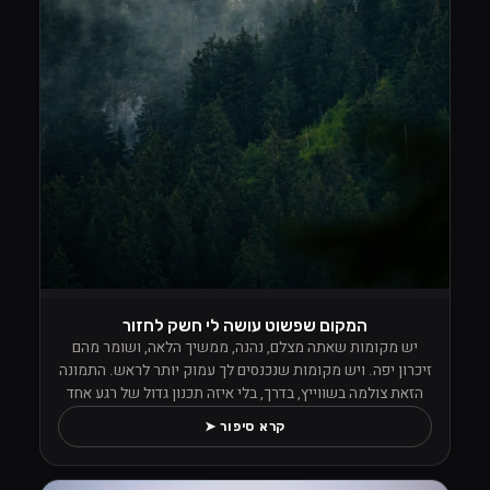
המקום שפשוט עושה לי חשק לחזור
יש מקומות שאתה מצלם, נהנה, ממשיך הלאה, ושומר מהם
זיכרון יפה. ויש מקומות שנכנסים לך עמוק יותר לראש. התמונה
הזאת צולמה בשווייץ, בדרך, בלי איזה תכנון גדול של רגע אחד
מסוים, אבל מהרגע שראיתי את הנוף הזה פשוט לא הפסקתי
קרא סיפור ➤
לצלם. העננים ישבו נמוך בין העצים, הערפל טייל בתוך היער,
והכול הרגיש כאילו הטבע החליט פתאום לתת הופעה פרטית למי
שעומד מולו עם מצלמה ביד ויודע לעצור.מה שתפס אותי שם