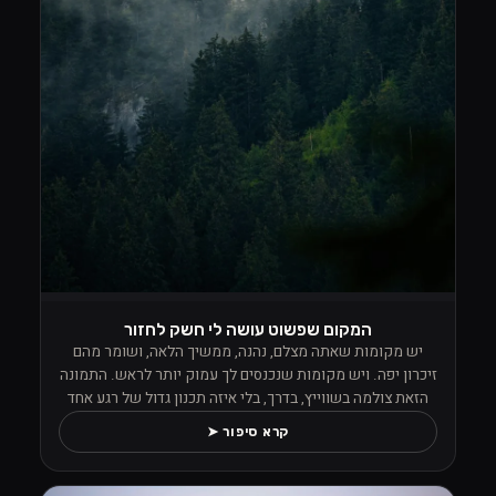
המקום שפשוט עושה לי חשק לחזור
יש מקומות שאתה מצלם, נהנה, ממשיך הלאה, ושומר מהם
זיכרון יפה. ויש מקומות שנכנסים לך עמוק יותר לראש. התמונה
הזאת צולמה בשווייץ, בדרך, בלי איזה תכנון גדול של רגע אחד
מסוים, אבל מהרגע שראיתי את הנוף הזה פשוט לא הפסקתי
קרא סיפור ➤
לצלם. העננים ישבו נמוך בין העצים, הערפל טייל בתוך היער,
והכול הרגיש כאילו הטבע החליט פתאום לתת הופעה פרטית למי
שעומד מולו עם מצלמה ביד ויודע לעצור.מה שתפס אותי שם