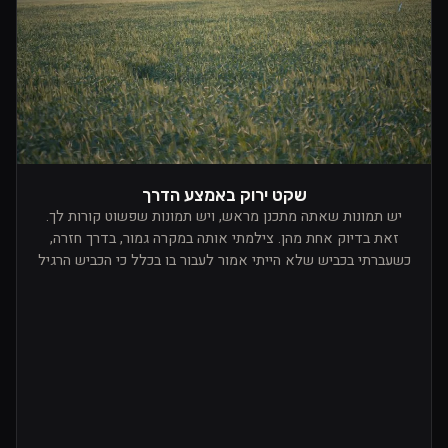
שקט ירוק באמצע הדרך
יש תמונות שאתה מתכנן מראש, ויש תמונות שפשוט קורות לך.
זאת בדיוק אחת מהן. צילמתי אותה במקרה גמור, בדרך חזרה,
כשעברתי בכביש שלא הייתי אמור לעבור בו בכלל כי הכביש הרגיל
היה סגור. מי שלא מזהה, מדובר בנוף יפהפה של ארץ ישראל,
באזור צפון הנגב והנגב המערבי, לכיוון הים. פתאום מצאתי את
עצמי נוסע בין שדות שהיו פשוט ירוקים בלי סוף. ירוק על גבי ירוק,
שכבות של שקט, מרחב פתוח, ואור שכבר התחיל לרכך את הכול
לקראת ערב. באותו רגע ידעתי שאני חייב לעצור.זה לא היה
פשוט. היו מאחוריי הרבה רכבים בגלל השינוי בכביש, ולא באמת
הייתה לי נקודת עצירה נוחה. המשכתי עוד קצת, ועוד קצת, עד
שמצאתי כמו פנייה קטנה לתוך השטח. הייתי עם רכב של העבודה,