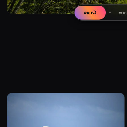
חפש
 חדש