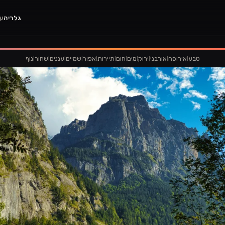
גלריה
ענ
|
|
|
|
|
|
|
|
|
|
|
טבע
אירופה
אורבני
ירוק
מים
חום
תיירות
אפור
שמיים
עננים
שחור
נוף