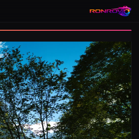
RONROV — גלריית צילום טבע, אורבניקה ותעופה