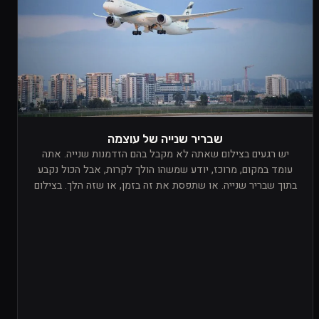
שבריר שנייה של עוצמה
יש רגעים בצילום שאתה לא מקבל בהם הזדמנות שנייה. אתה
עומד במקום, מרוכז, יודע שמשהו הולך לקרות, אבל הכול נקבע
בתוך שבריר שנייה. או שתפסת את זה בזמן, או שזה הלך. בצילום
של מטוסים זה מורגש אפילו יותר, כי הכול קורה מהר, חד, ובכוח
שקשה להסביר עד שאתה לא עומד שם באמת ורואה את זה מול
העיניים.מה שתפס אותי בתמונה הזאת הוא לא רק המטוס עצמו,
אלא התחושה שהוא יוצר כשאתה נמצא מתחתיו ורואה אותו עובר
מולך. זה רגע שמזכיר לך כמה אתה קטן מול דבר כזה. מדובר
במכונה ששוקלת טונות, ובכל זאת היא מתרוממת, חותכת את
האוויר, ונראית לרגע כאילו היא עושה את הבלתי אפשרי בצורה
טבעית לגמרי. יש בזה משהו שקשה להישאר אדיש אליו. זה לא