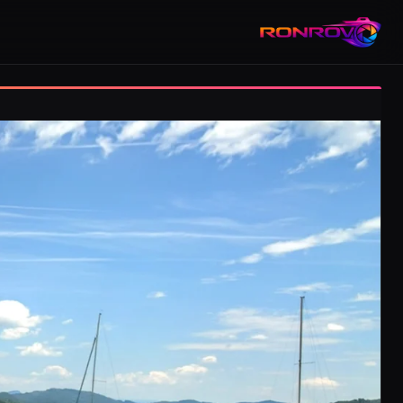
RONROV — גלריית צילום טבע, אורבניקה ותעופה