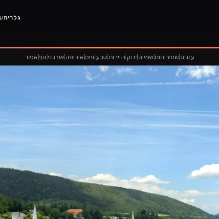
גלריה
ענ
|
|
|
|
|
|
|
|
|
|
|
עננים
שחור
חום
שמיים
ירוק
תיירות
טבע
מים
אירופה
אורבני
נוף
אפור