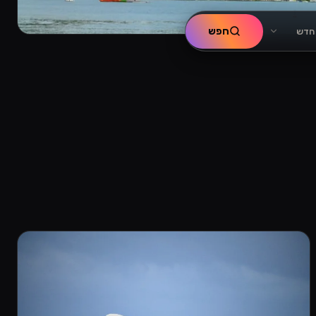
חפש
 חדש