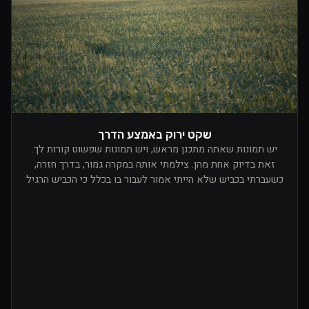
שקט ירוק באמצע הדרך
יש תמונות שאתה מתכנן מראש, ויש תמונות שפשוט קורות לך.
זאת בדיוק אחת מהן. צילמתי אותה במקרה גמור, בדרך חזרה,
כשעברתי בכביש שלא הייתי אמור לעבור בו בכלל כי הכביש הרגיל
היה סגור. מי שלא מזהה, מדובר בנוף יפהפה של ארץ ישראל,
באזור צפון הנגב והנגב המערבי, לכיוון הים. פתאום מצאתי את
עצמי נוסע בין שדות שהיו פשוט ירוקים בלי סוף. ירוק על גבי ירוק,
שכבות של שקט, מרחב פתוח, ואור שכבר התחיל לרכך את הכול
לקראת ערב. באותו רגע ידעתי שאני חייב לעצור.זה לא היה
פשוט. היו מאחוריי הרבה רכבים בגלל השינוי בכביש, ולא באמת
הייתה לי נקודת עצירה נוחה. המשכתי עוד קצת, ועוד קצת, עד
שמצאתי כמו פנייה קטנה לתוך השטח. הייתי עם רכב של העבודה,