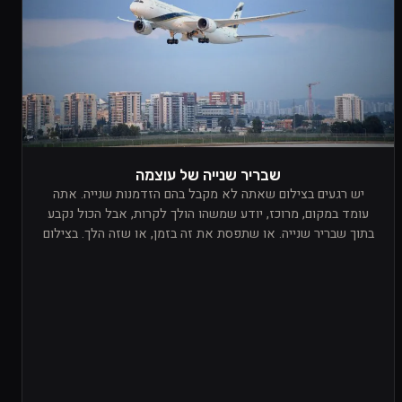
שבריר שנייה של עוצמה
יש רגעים בצילום שאתה לא מקבל בהם הזדמנות שנייה. אתה
עומד במקום, מרוכז, יודע שמשהו הולך לקרות, אבל הכול נקבע
בתוך שבריר שנייה. או שתפסת את זה בזמן, או שזה הלך. בצילום
של מטוסים זה מורגש אפילו יותר, כי הכול קורה מהר, חד, ובכוח
שקשה להסביר עד שאתה לא עומד שם באמת ורואה את זה מול
העיניים.מה שתפס אותי בתמונה הזאת הוא לא רק המטוס עצמו,
אלא התחושה שהוא יוצר כשאתה נמצא מתחתיו ורואה אותו עובר
מולך. זה רגע שמזכיר לך כמה אתה קטן מול דבר כזה. מדובר
במכונה ששוקלת טונות, ובכל זאת היא מתרוממת, חותכת את
האוויר, ונראית לרגע כאילו היא עושה את הבלתי אפשרי בצורה
טבעית לגמרי. יש בזה משהו שקשה להישאר אדיש אליו. זה לא