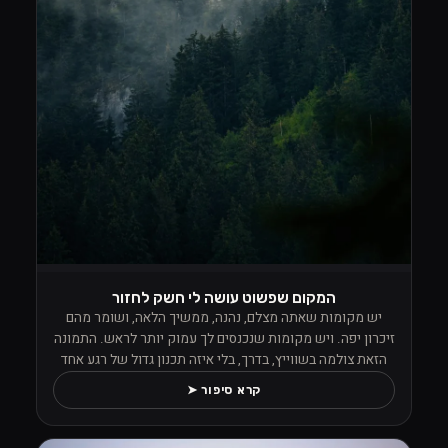
המקום שפשוט עושה לי חשק לחזור
יש מקומות שאתה מצלם, נהנה, ממשיך הלאה, ושומר מהם
זיכרון יפה. ויש מקומות שנכנסים לך עמוק יותר לראש. התמונה
הזאת צולמה בשווייץ, בדרך, בלי איזה תכנון גדול של רגע אחד
מסוים, אבל מהרגע שראיתי את הנוף הזה פשוט לא הפסקתי
קרא סיפור ➤
לצלם. העננים ישבו נמוך בין העצים, הערפל טייל בתוך היער,
והכול הרגיש כאילו הטבע החליט פתאום לתת הופעה פרטית למי
שעומד מולו עם מצלמה ביד ויודע לעצור.מה שתפס אותי שם