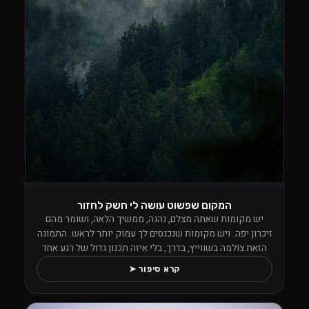
המקום שפשוט עושה לי חשק לחזור
יש מקומות שאתה מצלם, נהנה, ממשיך הלאה, ושומר מהם
זיכרון יפה. ויש מקומות שנכנסים לך עמוק יותר לראש. התמונה
הזאת צולמה בשווייץ, בדרך, בלי איזה תכנון גדול של רגע אחד
מסוים, אבל מהרגע שראיתי את הנוף הזה פשוט לא הפסקתי
קרא סיפור ➤
לצלם. העננים ישבו נמוך בין העצים, הערפל טייל בתוך היער,
והכול הרגיש כאילו הטבע החליט פתאום לתת הופעה פרטית למי
שעומד מולו עם מצלמה ביד ויודע לעצור.מה שתפס אותי שם