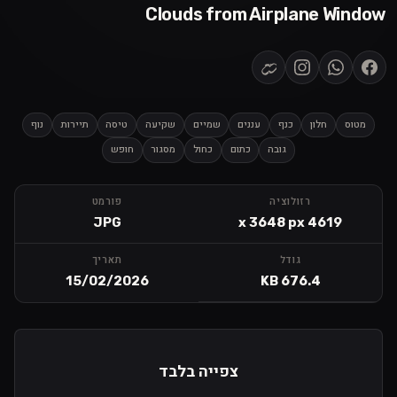
Clouds from Airplane Window
מטוס
חלון
כנף
עננים
שמיים
שקיעה
טיסה
תיירות
נוף
גובה
כתום
כחול
מסגור
חופש
רזולוציה
פורמט
JPG
4619 x 3648 px
גודל
תאריך
15/02/2026
676.4 KB
צפייה בלבד