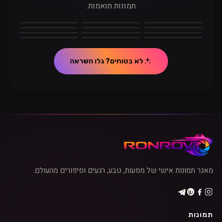
תמונות תואמות.
לבן
אפור
שחור
קוד
חום
ורוד
סגול
כחול
טורקיז
ירוק
צהוב
כתום
אדום
תוכן התגובה
לא בטוחים? גלו השראה
מאגר תמונות אישי של מסעות, טבע, רגעים וסיפורים מהעולם.
תמונות