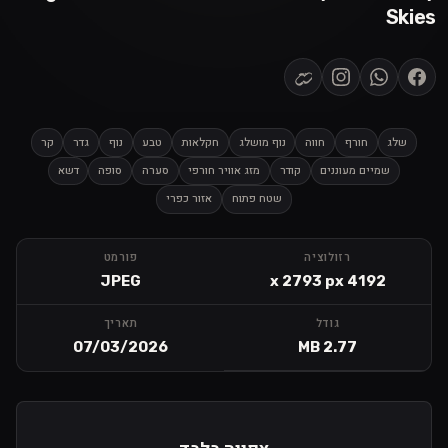
Skies
שלג
חורף
חווה
נוף מושלג
חקלאות
טבע
נוף
גדר
קר
שמיים מעוננים
קודר
מזג אוויר חורפי
סערה
סופה
דשא
שטח פתוח
אזור כפרי
רזולוציה
פורמט
JPEG
4192 x 2793 px
גודל
תאריך
07/03/2026
2.77 MB