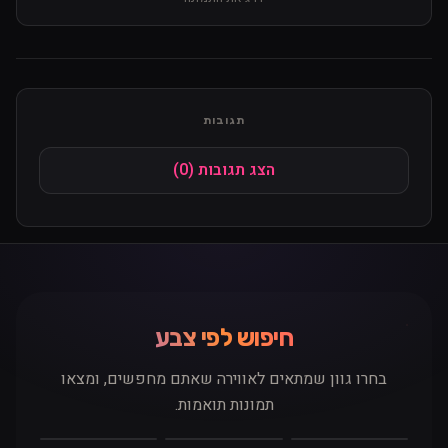
תגובות
הצג תגובות (0)
חיפוש לפי צבע
שם / כינוי
בחרו גוון שמתאים לאווירה שאתם מחפשים, ומצאו
תמונות תואמות.
לבן
אפור
שחור
קוד
חום
ורוד
סגול
כחול
טורקיז
ירוק