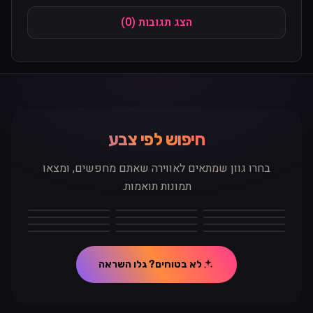
הצג תגובות (0)
חיפוש לפי צבע
שם / כינוי
בחרו גוון שמתאים לאווירה שאתם מחפשים, ומצאו
תמונות תואמות.
לבן
אפור
שחור
קוד
חום
ורוד
סגול
כחול
טורקיז
ירוק
צהוב
כתום
אדום
תוכן התגובה
לא בטוחים? גלו השראה