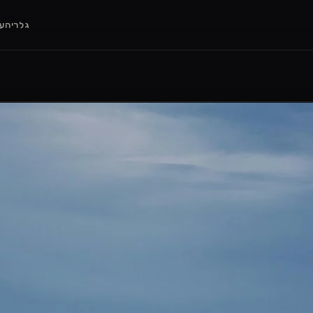
גלריה
ענ