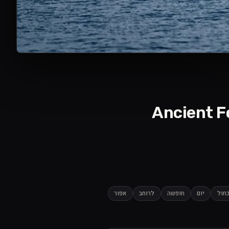
חול
יום
חופשה
לרוחב
אפור