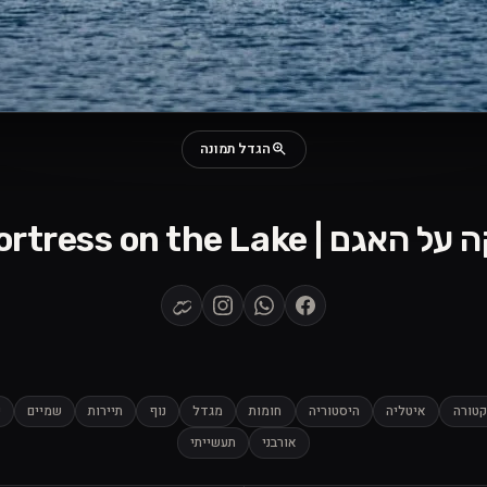
הגדל תמונה
Ancient Fortress on the La
קטורה
איטליה
היסטוריה
חומות
מגדל
נוף
תיירות
שמיים
כ
אורבני
תעשייתי