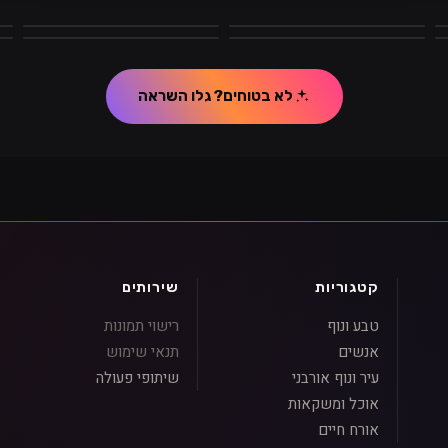
שחור
חום
ו
ירוק
צהוב
כ
לא בטוחים? גלו השראה
קטגוריות
שירותים
טבע ונוף
רישוי תמונות
אנשים
תנאי שימוש
עיר ונוף אורבני
שיתופי פעולה
אוכל ומשקאות
אורח חיים