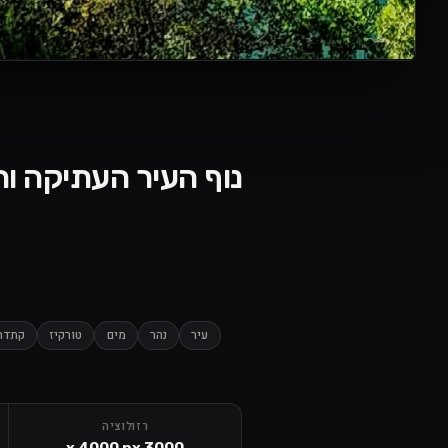
נוף העיר העתיקה והנהר הטורקיז | River
עיר
נהר
מים
טורקיז
קתדר
רזולוציה
3000 x 4000 px