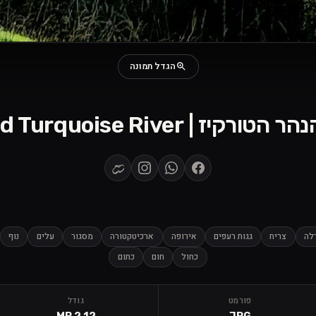
הגדל תמונה
Old City View and Turquoise 
לה
צריח
גגות רעפים
אירופה
ארכיטקטורה
מסגור
עלים
נוף
כחול
חום
כתום
פורמט
גודל
2.12 MB
JPG