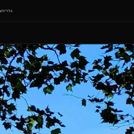
גלריה
ענ