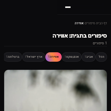
דף הבית
›
סיפורים
›
אווירה
סיפורים בתגית: אווירה
1 סיפורים
הכל
אביב
1
אגם,שקט
1
אווירה
1
ארץ ישראל
1
ברצלונה
1
ד